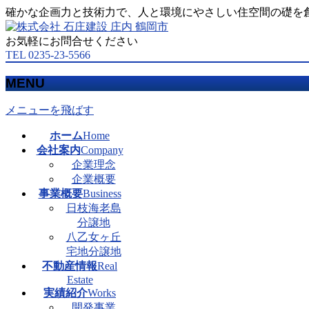
確かな企画力と技術力で、人と環境にやさしい住空間の礎を
お気軽にお問合せください
TEL 0235-23-5566
MENU
メニューを飛ばす
ホーム
Home
会社案内
Company
企業理念
企業概要
事業概要
Business
日枝海老島
分譲地
八乙女ヶ丘
宅地分譲地
不動産情報
Real
Estate
実績紹介
Works
開発事業